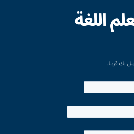
م اللغة
صل بك قريبا.