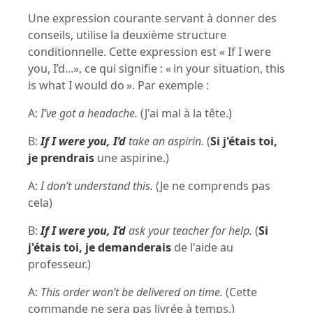
Une expression courante servant à donner des
conseils, utilise la deuxième structure
conditionnelle. Cette expression est « If I were
you, I’d...», ce qui signifie : « in your situation, this
is what I would do ». Par exemple :
A:
I’ve got a headache.
(J'ai mal à la tête.)
B:
If I were you, I’d
take an aspirin.
(
Si j'étais toi,
je prendrais
une aspirine.)
A:
I don’t understand this.
(Je ne comprends pas
cela)
B:
If I were you, I’d
ask your teacher for help.
(
Si
j'étais toi, je demanderais
de l'aide au
professeur.)
A:
This order won’t be delivered on time.
(Cette
commande ne sera pas livrée à temps.)