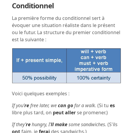
Conditionnel
La première forme du conditionnel sert à
évoquer une situation réaliste dans le présent
ou le futur. La structure du premier conditionnel
est la suivante :
Voici quelques exemples :
If you’
re
free later, we
can go
for a walk.
(Si tu
es
libre plus tard, on
peut aller
se promener.)
If they’
re
hungry, I’
ll make
some sandwiches.
(S'ils
ont
faim, je
ferai
des sandwichs.)