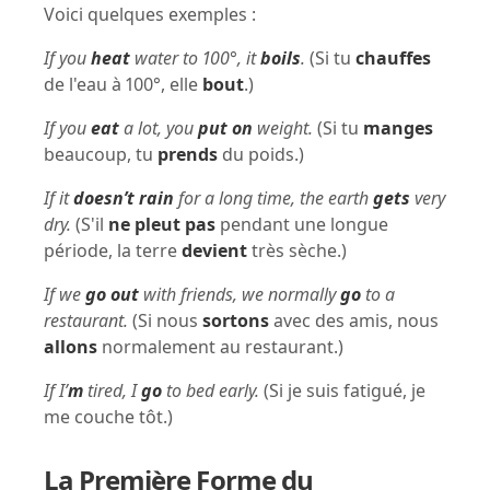
Voici quelques exemples :
If you
heat
water to 100°, it
boils
.
(Si tu
chauffes
de l'eau à 100°, elle
bout
.)
If you
eat
a lot, you
put on
weight.
(Si tu
manges
beaucoup, tu
prends
du poids.)
If it
doesn’t rain
for a long time, the earth
gets
very
dry.
(S'il
ne pleut pas
pendant une longue
période, la terre
devient
très sèche.)
If we
go out
with friends, we normally
go
to a
restaurant.
(Si nous
sortons
avec des amis, nous
allons
normalement au restaurant.)
If I’
m
tired, I
go
to bed early.
(Si je suis fatigué, je
me couche tôt.)
La Première Forme du