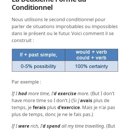
Conditionnel
Nous utilisons le second conditionnel pour
parler de situations improbables ou impossibles
dans le présent ou le futur. Voici comment il se
construit :
Par exemple :
If I
had
more time, I’
d exercise
more.
(But I don’t
have more time so I don’t.) (Si j'
avais
plus de
temps, je
ferais
plus
d'exercice
. Mais je n'ai pas
plus de temps, donc je ne le fais pas.)
If I
were
rich, I’
d spend
all my time travelling.
(But