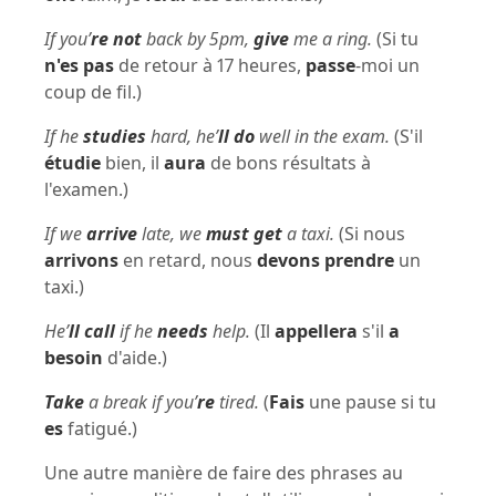
If you’
re not
back by 5pm,
give
me a ring.
(Si tu
n'es pas
de retour à 17 heures,
passe
-moi un
coup de fil.)
If he
studies
hard, he’
ll do
well in the exam.
(S'il
étudie
bien, il
aura
de bons résultats à
l'examen.)
If we
arrive
late, we
must get
a taxi.
(Si nous
arrivons
en retard, nous
devons prendre
un
taxi.)
He’
ll call
if he
needs
help.
(Il
appellera
s'il
a
besoin
d'aide.)
Take
a break if you’
re
tired.
(
Fais
une pause si tu
es
fatigué.)
Une autre manière de faire des phrases au