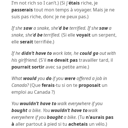
I’m not rich so I can’t.) (Si j'
étais
riche, je
passerais
tout mon temps à voyager. Mais je ne
suis pas riche, donc je ne peux pas.)
If she
saw
a snake, she’
d be
terrified. If she
saw
a
snake, she’
d be
terrified.
(Si elle
voyait
un serpent,
elle
serait
terrifiée.)
If he
didn’t have to
work late, he
could go
out with
his girlfriend.
(S'il
ne devait pas
travailler tard, il
pourrait sortir
avec sa petite amie.)
What
would
you
do
if you
were
offered a job in
Canada?
(Que
ferais
-tu si on te
proposait
un
emploi au Canada ?)
You
wouldn’t have to
walk everywhere if you
bought
a bike. You
wouldn’t have to
walk
everywhere if you
bought
a bike.
(Tu
n'aurais pas
à
aller partout à pied si tu
achetais
un vélo.)