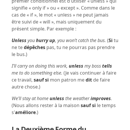
premier conditionnel est d'utiliser « unless » qui
signifie « only if » ou « except ». Comme dans le
cas de « if », le mot « unless » ne peut jamais
être suivi de « will », mais uniquement du
présent simple. Par exemple :
Unless
you
hurry up
, you won’t catch the bus.
(
Si
tu
ne te
dépêches
pas, tu ne pourras pas prendre
le bus.)
I’ll carry on doing this work,
unless
my boss
tells
me to do something else.
(Je vais continuer à faire
ce travail,
sauf si
mon patron me
dit
de faire
autre chose.)
We’ll stay at home
unless
the weather
improves
.
(Nous allons rester à la maison
sauf si
le temps
s'
améliore
.)
La Deuxième Forme du