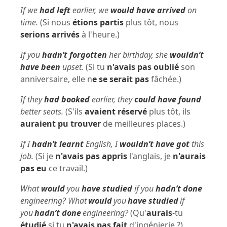
If we
had left
earlier, we
would have arrived
on
time.
(Si nous
étions partis
plus tôt, nous
serions arrivés
à l'heure.)
If you
hadn’t forgotten
her birthday, she
wouldn’t
have been
upset.
(Si tu
n'avais pas oublié
son
anniversaire, elle n
e se serait pas
fâchée.)
If they
had booked
earlier, they
could have found
better seats.
(S'ils
avaient réservé
plus tôt, ils
auraient pu trouver
de meilleures places.)
If I
hadn’t learnt
English, I
wouldn’t have got
this
job.
(Si je
n'avais pas appris
l'anglais, je
n'aurais
pas eu
ce travail.)
What
would
you
have studied
if you
hadn’t done
engineering? What
would
you
have studied
if
you
hadn’t done
engineering?
(Qu'
aurais
-tu
étudié
si tu
n'avais pas fait
d'ingénierie ?)