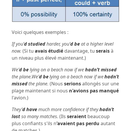
Voici quelques exemples :
If you’
d studied
harder, you’
d be
at a higher level
now.
(Si tu
avais étudié
davantage, tu
serais
à
un niveau plus élevé maintenant.)
We’
d be
lying on a beach now if we
hadn’t missed
the plane.We’
d be
lying on a beach now if we
hadn’t
missed
the plane.
(Nous
serions
allongés sur une
plage maintenant si nous
n'avions pas manqué
l'avion.)
They’
d have
much more confidence if they
hadn’t
lost
so many matches.
(Ils
seraient
beaucoup
plus confiants s'ils n
'avaient pas perdu
autant
de matches.)